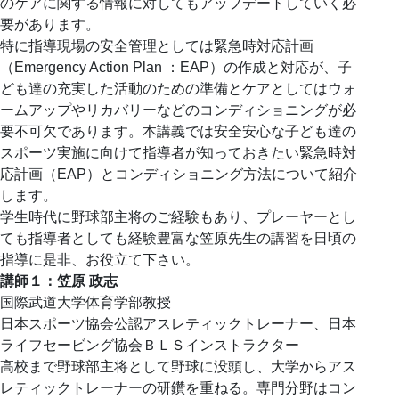
のケアに関する情報に対してもアップデートしていく必
要があります。
特に指導現場の安全管理としては緊急時対応計画
（Emergency Action Plan ：EAP）の作成と対応が、子
ども達の充実した活動のための準備とケアとしてはウォ
ームアップやリカバリーなどのコンディショニングが必
要不可欠であります。本講義では安全安心な子ども達の
スポーツ実施に向けて指導者が知っておきたい緊急時対
応計画（EAP）とコンディショニング方法について紹介
します。
学生時代に野球部主将のご経験もあり、プレーヤーとし
ても指導者としても経験豊富な笠原先生の講習を日頃の
指導に是非、お役立て下さい。
講師１：笠原 政志
国際武道大学体育学部教授
日本スポーツ協会公認アスレティックトレーナー、日本
ライフセービング協会ＢＬＳインストラクター
高校まで野球部主将として野球に没頭し、大学からアス
レティックトレーナーの研鑽を重ねる。専門分野はコン