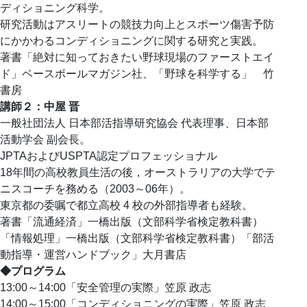
ディショニング科学。
研究活動はアスリートの競技力向上とスポーツ傷害予防
にかかわるコンディショニングに関する研究と実践。
著書「絶対に知っておきたい野球現場のファーストエイ
ド」ベースボールマガジン社、「野球を科学する」 竹
書房
講師２：中屋 晋
一般社団法人 日本部活指導研究協会 代表理事、日本部
活動学会 副会長。
JPTAおよびUSPTA認定プロフェッショナル
18年間の高校教員生活の後，オーストラリアの大学でテ
ニスコーチを務める（2003～06年）。
東京都の委嘱で都立高校 4 校の外部指導者も経験。
著書「流通経済」一橋出版（文部科学省検定教科書）
「情報処理」一橋出版（文部科学省検定教科書）「部活
動指導・運営ハンドブック」大月書店
◆プログラム
13:00～14:00「安全管理の実際」笠原 政志
14:00～15:00「コンディショニングの実際」笠原 政志